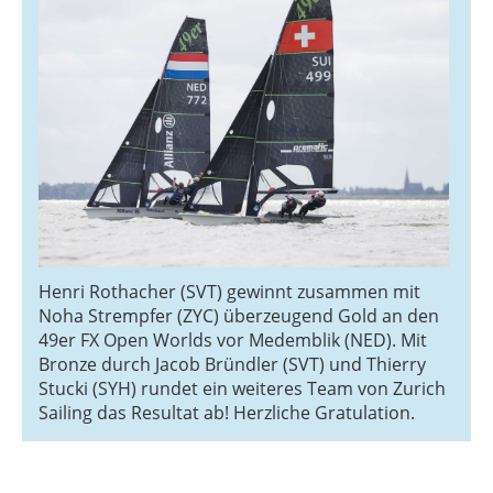
Henri Rothacher (SVT) gewinnt zusammen mit
Noha Strempfer (ZYC) überzeugend Gold an den
49er FX Open Worlds vor Medemblik (NED). Mit
Bronze durch Jacob Bründler (SVT) und Thierry
Stucki (SYH) rundet ein weiteres Team von Zurich
Sailing das Resultat ab! Herzliche Gratulation.
Lena Müller und Mey Adakan (beide ZYC) gewinnen die Kieler Woche in der U17 Women-Kategorie der 29er