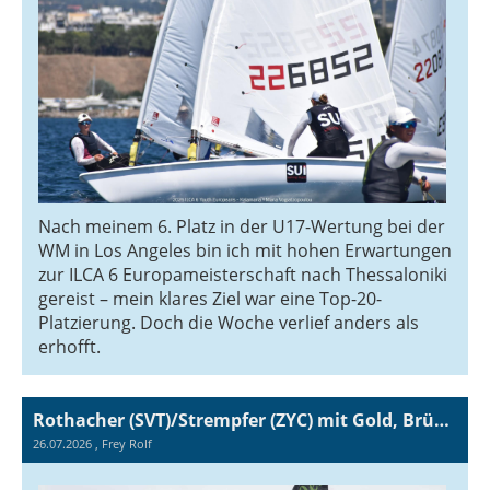
Nach meinem 6. Platz in der U17-Wertung bei der
WM in Los Angeles bin ich mit hohen Erwartungen
zur ILCA 6 Europameisterschaft nach Thessaloniki
gereist – mein klares Ziel war eine Top-20-
Platzierung. Doch die Woche verlief anders als
erhofft.
Rothacher (SVT)/Strempfer (ZYC) mit Gold, Bründler (SVT)/Stucki (SYH) mit Bronze an den 49er FX Open Youth Worlds!
26.07.2026
, Frey Rolf